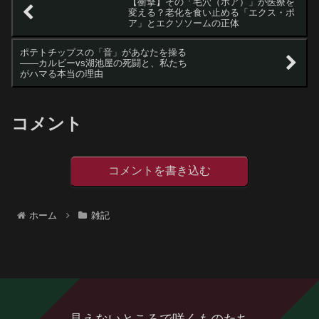
【衝撃】その「毛穴（ポア）」が医療を
変える？老化を食い止める「エクス・ポ
ア」とエクソソームの正体
ポテトチップスの「音」があなたを操る
——カルビーvs湖池屋の死闘と、私たち
がハマる本当の理由
コメント
コメントを書き込む
ホーム
雑記
見えないところで咲くものたち