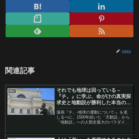
yasu
関連記事
それでも地球は回っている –
雑記
『チ。』に学ぶ、命がけの真実探
求史と地動説が勝利した本当の理
由
漫画『チ。-地球の運動について-』を道
しるべに、1500年続いた「天動説」から
「地動説」への人類史最大のパラダイム
シフトを深掘り。アリストテレス、プト
レマイオスの天動説の巧妙さ、コペルニ
クスの「美学」がもたらした革命の狼