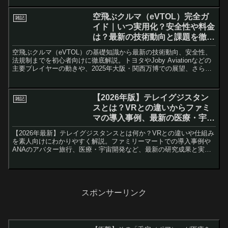
す。インフレや災害に強い「サブシステム」を持つことで、私たち
の生活はどう変わるのか。SDGsや脱炭素、ウェルビーイングの観点
空飛ぶクルマ（eVTOL）完全ガ
雑記
からも注目される、持続可能な未来へのヒントが満載。読めば必ず
イド｜いつ実用化？安全性や料金
価値観が変わる、これからの時代の必読ガイドです。
は？最新の技術動向と課題を徹底
解説
空飛ぶクルマ（eVTOL）の基礎知識から最新の技術動向、安全性、
法規制までを初心者向けに徹底解説。トヨタやJoby Aviationなどの
主要プレイヤーの動きや、2025年大阪・関西万博での展望、さらに
騒音やコストといった課題についても、信頼できるデータと科学的
根拠に基づいて詳述します。単なる夢物語ではなく、現実的な移動
手段としての可能性と限界を公平な視点で分析。いつから乗れるの
【2026年版】テレイグジスタン
雑記
か？料金は？墜落しない？読者が抱くあらゆる疑問に、最新の研究
スとは？VRとの違いからファミ
結果を交えてお答えする決定版記事です。
マの導入事例、最新の医療・宇宙
開発への応用まで徹底解説
【2026年最新】テレイグジスタンスとは何か？VRとの違いや仕組み
を素人向けにわかりやすく解説。ファミリーマートでの導入事例や
ANAのアバター旅行、医療・宇宙開発など、最新の研究成果と実例
を交えて紹介します。遠隔操作との決定的な違いである「触覚（ハ
プティクス）」技術や、5G/6Gによる低遅延通信がもたらす未来と
は？身体的制約を超えて誰もが活躍できる社会の実現、労働不足の
解消など、テレイグジスタンスが変える私たちの生活と働き方に迫
ります。日本発の技術が描く「ドラえもん」のような世界はもう目
スポンサーリンク
の前です。