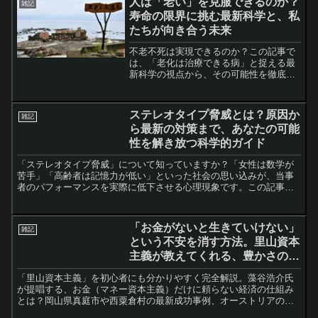
人は「老い」を克服できるのか？
雑記
煙、ティコ、ケプラー、ガリレオによる
寿命の限界に挑む最新科学と、私
観測と数学の決定的証拠、そしてニュー
たちが向き合う未来
トンによる万有引力の法則で地動説が完
成するまでをドラマチックに解説。現代
不老不死は実現できるのか？この記事で
の私たちに「常識を疑う勇気」「知を追
は、「老化は治療できる病」と捉える最
求する情熱」を問いかけ、科学的思考の
新科学の視点から、その可能性を徹底解
重要性を説く。
説します。老化の仕組みであるテロメア
やミトコンドリアの謎から、若返り物質
として話題のNMN、細胞を初期化する山
ステレオタイプ脅威とは？原因か
雑記
中因子まで、具体的な研究事例を交えて
ら最新の対策まで、あなたの可能
紹介。SFではない、現実のアンチエイジ
性を解き放つ科学的ガイド
ング研究の最前線に迫ります。不老不死
が実現した社会の倫理的な課題にも言及
「ステレオタイプ脅威」について知っていますか？「女性は数学が
し、あなたの生命観を揺さぶる、科学的
苦手」「高齢者は記憶力が低い」といった社会の思い込みが、当事
根拠に基づいた未来の物語です。
者のパフォーマンスを実際に低下させる心理現象です。この記事で
は、ステレオタイプ脅威の基本的な定義から、学業、職場、スポー
ツ、日常生活における具体的な事例、そして脳科学に基づいた最新
のメカニズムまでを網羅的に解説。さらに、自己肯定感を高める方
「お金がないと生きていけない」
雑記
法や成長マインドセットなど、個人や組織で実践できる科学的根拠
という不安を消す方法。里山資本
のある具体的な克服法を詳しく紹介します。自分の能力を最大限に
主義が教えてくれる、豊かさの本
発揮したい、あるいはより公平な環境を作りたいと願うすべての人
へ。あなたのパフォーマンスを向上させ、可能性を解き放つための
当の正体
「里山資本主義」を初心者にも分かりやすく完全解説。藻谷浩介氏
ヒントがここにあります。
が提唱する、お金（マネー資本主義）だけに頼らない経済の仕組み
とは？岡山県真庭市や西粟倉村の最新成功事例、オーストリアの先
進的な取り組みを交え、地域内エコシステムの重要性を紐解きま