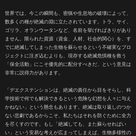
世界では、今この瞬間も、密猟や生息地の破壊によって、
数多くの種が絶滅の淵に立たされています。トラ、サイ、
ゴリラ、オランウータンなど、名前を挙げればきりがあり
ません。限られた資源（資金、人材、社会的関心）を、す
でに絶滅してしまった生物を蘇らせるという不確実なプロ
ジェクトに注ぎ込むよりも、現存する絶滅危惧種を救う
「保全活動」にこそ優先的に配分すべきだ、という意見は
非常に説得力があります。
「デエクステンションは、絶滅の責任から目をそらし、科
学技術で何でも解決できるという危険な幻想を人々に与え
かねない」という懸念もあります。絶滅は取り返しのつか
ない悲劇であるからこそ、私たちはそれを防ぐために全力
を尽くすのです。もし「絶滅しても、また蘇らせればい
い」という安易な考えが広まってしまえば、生物多様性の