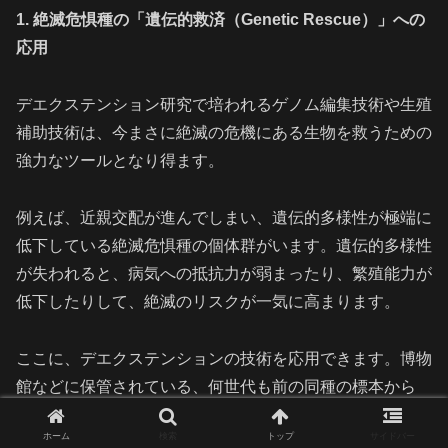
1. 絶滅危惧種の「遺伝的救済（Genetic Rescue）」への
応用
デエクステンション研究で培われるゲノム編集技術や生殖
補助技術は、今まさに絶滅の危機にある生物を救うための
強力なツールとなり得ます。
例えば、近親交配が進んでしまい、遺伝的多様性が極端に
低下している絶滅危惧種の個体群がいます。遺伝的多様性
が失われると、病気への抵抗力が弱まったり、繁殖能力が
低下したりして、絶滅のリスクが一気に高まります。
ここに、デエクステンションの技術を応用できます。博物
館などに保管されている、何世代も前の同種の標本から
DNAを抽出し、失われてしまった遺伝子情報を特定しま
ホーム
検索
トップ
サイドバー
す。そして、その遺伝子をゲノム編集で現在の個体群に導