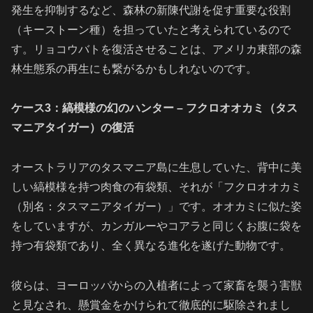
発生を抑制するなど、森林の新陳代謝を促す重要な役割
（キーストーン種）を担っていたと考えられているので
す。リョコウバトを復活させることは、アメリカ東部の森
林生態系の再生にも繋がるかもしれないのです。
ケース3：縞模様の幻のハンター – フクロオオカミ（タス
マニアタイガー）の復活
オーストラリアのタスマニア島に生息していた、背中に美
しい縞模様を持つ肉食の有袋類、それが「フクロオオカミ
（別名：タスマニアタイガー）」です。オオカミに似た姿
をしていますが、カンガルーやコアラと同じくお腹に袋を
持つ有袋類であり、全く異なる進化を遂げた動物です。
彼らは、ヨーロッパからの入植者によって家畜を襲う害獣
と見なされ、懸賞金をかけられて徹底的に駆除されまし