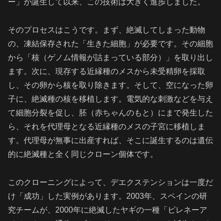
ー」が誕生して以来、この技術は大きく進歩しました。
そのプロセスはこうです。まず、絶滅してしまった動物
の、凍結保存された「生きた細胞」が必要です。その細胞
から「核（ゲノム情報が詰まっている部分）」を取り出し
ます。次に、現存する近縁種のメスから未受精卵を採取
し、その卵から核を取り除きます。そして、空になった卵
子に、絶滅種の核を移植します。電気的な刺激などを与え
て細胞分裂を促し、胚（赤ちゃんのもと）にまで発生した
ら、それを代理母となる近縁種のメスの子宮に移植しま
す。代理母が無事に出産すれば、そこに誕生するのは遺伝
的に絶滅種と全く同じクローン個体です。
このクローニングによって、デエクステンションは一度だ
け「成功」した実例があります。2003年、スペインの研
究チームが、2000年に絶滅したヤギの一種「ピレネーア