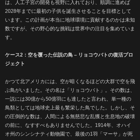
は、人工子宮の開発も視野に入れており、順調に進めば
2028年までに最初の子供を誕生させることを目標として
います。この計画が本当に地球環境に貢献するのかは未知
数ですが、その野心的な挑戦は世界中の注目を集めていま
す。
ケース2：空を覆った伝説の鳥 – リョコウバトの復活プロ
ジェクト
かつて北アメリカには、空が暗くなるほどの大群で空を飛
ぶ鳥がいました。その名は「リョコウバト」。その数は、
一説には30億から50億羽にも達したと言われ、単一種の
鳥類としては地球史上最も繁栄した鳥でした。しかし、そ
の圧倒的な数は、人間による無慈悲な乱獲と生息地の破壊
の前に、なすすべもありませんでした。1914年、オハイ
オ州のシンシナティ動物園で、最後の1羽「マーサ」が死