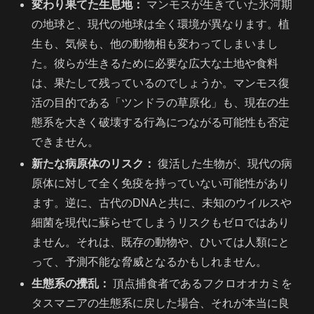
変わり果てた生息地：
マンモスが生きていた氷河期
の地球と、現代の地球は全く環境が異なります。植
生も、気候も、他の動物相も変わってしまいまし
た。彼らが生きるために必要な広大な土地や食料
は、果たして残っているのでしょうか。マンモス復
活の目的である「ツンドラの草原化」も、現在の生
態系を大きく破壊する行為につながる可能性も否定
できません。
新たな病原体のリスク：
復活した生物が、現代の病
原体に対して全く免疫を持っていない可能性があり
ます。逆に、古代のDNAと共に、未知のウイルスや
細菌を現代に蘇らせてしまうリスクもゼロではあり
ません。それは、既存の動物や、ひいては人類にと
って、予測不能な脅威となるかもしれません。
生態系の攪乱：
頂点捕食者であるフクロオオカミを
タスマニアの生態系に戻した場合、それが本当に良