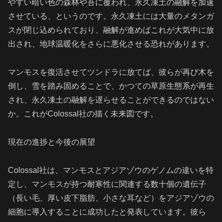
やすい暗い色の森林や苔に覆われ、永久凍土の融解を加速
させている、というのです。永久凍土には大量のメタンガ
スが閉じ込められており、融解が進めばこれが大気中に放
出され、地球温暖化をさらに悪化させる恐れがあります。
マンモスを復活させてツンドラに放てば、彼らが再び木を
倒し、雪を踏み固めることで、かつての草原生態系が再生
され、永久凍土の融解を遅らせることができるのではない
か。これがColossal社の描く未来図です。
現在の進捗と今後の展望
Colossal社は、マンモスとアジアゾウのゲノムの違いを特
定し、マンモスが持つ耐寒性に関連する数十個の遺伝子
（長い毛、厚い皮下脂肪、小さな耳など）をアジアゾウの
細胞に導入することに成功したと発表しています。彼ら