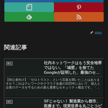
yasu
関連記事
社内ネットワークはもう安全地帯
雑記
ではない。「城壁」を捨てた
Googleが証明した、最強のセキ
ュリティ戦略とは
【初心者向け】「ゼロトラスト」という言葉を聞いたことはありま
すか？これはテレワークやクラウド全盛の2025年において、個人と
企業のデータを守るための最も重要なセキュリティ概念です。「社
内ネットワークなら安全」という神話が崩壊した理由、VPNの限
界、そしてGoogleが実践する「BeyondCorp」の成功事例までを徹底
解説。専門用語を使わず、身近な例え話で仕組みを紐解きます。こ
SFじゃない！ 製造業から都市、
雑記
れを読めば、面倒な多要素認証（MFA）が、実はあなたを守る最強
医療まで。現実世界を丸ごとコピ
の盾であることが理解できるはずです。最新のセキュリティトレン