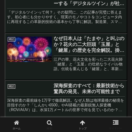
ーする「デジタルツイン」が社会
ドを楽しく学びましょう。
を根底から変える
「デジタルツインって何？」その疑問に、この記事が完璧に答えま
す。初心者にも分かりやすく、現実のモノやコトをコンピュータ内
に再現するこの革新的技術の基本から丁寧に解説。製造業、スマー
トシティ、医療など、世界中で進む驚くべき活用事例を多数紹介
し、デジタルツインが私たちの未来をどう変えるのかを具体的に描
きます。コスト削減や社会問題解決の切り札として注目される一
なぜ日本人は「たまや」と叫ぶの
雑記
方、セキュリティや倫理的な課題も。最新の研究動向も踏まえ、デ
か？花火の二大巨頭「玉屋」と
ジタルツインの「今」と「未来」の全てを、この記事一本で深く理
「鍵屋」の歴史を完全解説。掛け
解できます。
声の謎から現代に続く職人の魂ま
江戸の華、花火文化を彩った二大花火師
で
「鍵屋」と「玉屋」の壮絶なライバル物
語。伝統を重んじる「鍵屋」と、革新で
人気を博した「玉屋」。なぜ両国橋で
「かぎやー！」「たまやー！」の掛け声
が生まれたのか？そして、人気絶頂期に
深海探査のすべて：最新技術から
雑記
悲劇的な終焉を迎えた玉屋の運命と、現
驚異の発見、未来の可能性まで
代まで伝統を守り続ける鍵屋の軌跡を詳
述。日本の花火が持つ「一瞬の芸術」と
深海探査の最前線を1万字で徹底解説。なぜ人類は地球最後の秘境を
しての魅力と、掛け声に込められた現代
目指すのか？「しんかい6500」やAI搭載の最新鋭無人探査機
の想いを紐解きます。
（ROV/AUV）は、水深1万メートルの世界で何を見ているのか？マ
リアナ海溝の最深部で発見された新種の生物、生命の起源の謎を秘
めた熱水噴出孔、そして悲しいプラスチック汚染の実態まで、複数
の実例を基に詳しく紹介。最新の研究と信頼できるエビデンスで、
もう、いらないモノに振り回され
雑記
未知なる深海の驚異と未来の可能性に迫る、知的好奇心を満たす決
ホーム
検索
トップ
サイドバー