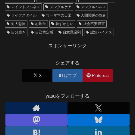
マインドフルネス
メンタルケア
メンタルヘルス
ライフスタイル
ワーママの日常
人間関係の悩み
対人恐怖
心理学
恥ずかしい
社会不安障害
自分磨き
自己肯定感
自意識過剰
認知バイアス
スポンサーリンク
シェアする
X
はてブ
Pinterest
yasuをフォローする