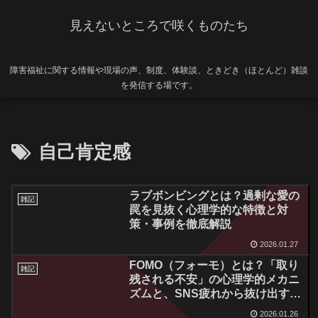
見えないところで咲くものたち
障害福祉に関する情報や現場の声、制度、体験談、ときどき（ほとんど）雑談
を発信する場です。
自己肯定感
ラブボンビングとは？過剰な愛の
雑記
罠を見抜く心理学的な特徴と対
策・事例を徹底解説
2026.01.27
FOMO（フォーモ）とは？「取り
雑記
残される不安」の心理学的メカニ
ズムと、SNS疲れから抜け出す
JOMOの思考法
2026.01.26