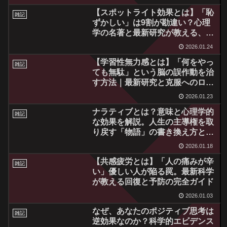
【スポットライト効果とは】「恥
雑記
ずかしい」は9割が勘違い？心理
学の名著と最新研究が教える、他
人の目を気にせず生きるための完
2026.01.24
全ガイド
【学習性無力感とは】「何をやっ
雑記
ても無駄」という脳の誤作動を治
す方法｜最新研究と克服へのロー
ドマップ
2026.01.23
ナラティブとは？意味と心理学的
雑記
な効果を解説。人生の主導権を取
り戻す「物語」の書き換え方と最
新エビデンス
2026.01.18
【共感疲労とは】「人の痛みが辛
雑記
い」優しい人が陥る罠。最新科学
が教える回復と予防の完全ガイド
2026.01.03
なぜ、あなたのポジティブ思考は
雑記
逆効果なのか？科学的エビデンス