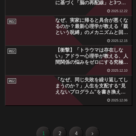
に基づく「脳の再配線」と3つの
実践ケース
2025.12.22
なぜ、実家に帰ると具合が悪くな
雑記
るのか？最新心理学が教える「親
という呪縛」のメカニズムと回復
への科学的アプローチ
2025.12.15
【衝撃】「トラウマは存在しな
雑記
い」アドラー心理学が教える、人
間関係の悩みをゼロにする究極の
思考法
2025.12.10
「なぜ、同じ失敗を繰り返してし
雑記
まうのか？」人生を支配する“見
えないプログラム”を書き換え、
本当の自分を取り戻す『ビリーフ
2025.12.06
リセット』の科学
次
1
2
4