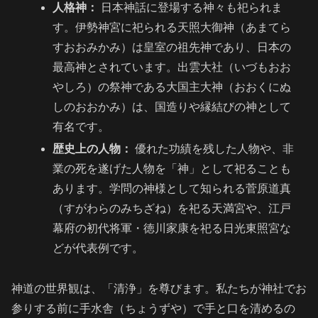
人格神：
日本神話に登場する神々も祀られま
す。伊勢神宮に祀られる天照大御神（あまてら
すおおみかみ）は皇室の祖先神であり、日本の
最高神とされています。出雲大社（いづもおお
やしろ）の祭神である大国主大神（おおくにぬ
しのおおかみ）は、国造りや縁結びの神として
有名です。
歴史上の人物：
優れた功績を残した人物や、非
業の死を遂げた人物を「神」として祀ることも
あります。学問の神様として知られる菅原道真
（すがわらのみちざね）を祀る天満宮や、江戸
幕府の初代将軍・徳川家康を祀る日光東照宮な
どが代表例です。
神道の世界観は、「清浄」を尊びます。私たちが神社でお
参りする前に手水舎（ちょうずや）で手と口を清めるの