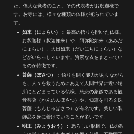
た、偉大な覚者のこと。その代表者がお釈迦様で
す。お寺には、様々な種類の仏様が祀られていま
す。
如来（にょらい）：
最高の悟りを開いた仏様。
お釈迦様（釈迦如来）や、阿弥陀如来（あみだ
にょらい）、大日如来（だいにちにょらい）な
どがいらっしゃいます。質素な衣をまとってい
るのが特徴です。
菩薩（ぼさつ）：
悟りを開く能力がありながら
も、人々を救うためにあえて人間世界に近い場
所にとどまっている仏様。慈悲の象徴である観
音菩薩（かんのんぼさつ）や、知恵を司る文殊
菩薩（もんじゅぼさつ）が有名です。美しい装
飾品を身に着けていることが多いです。
明王（みょうおう）：
恐ろしい形相で、仏の教