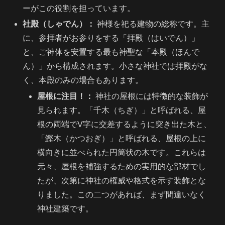
ーがこの役割を担っています。
社殿（しゃでん）：
神様を祀る建物の総称です。主
に、参拝者がお参りをする「拝殿（はいでん）」
と、ご神体を安置する最も神聖な「本殿（ほんで
ん）」から構成されます。小さな神社では拝殿がな
く、本殿のみの場合もあります。
屋根に注目！：
神社の屋根には特徴的な装飾が
見られます。「千木（ちぎ）」と呼ばれる、屋
根の両端でV字に交差するように突き出た木と、
「鰹木（かつおぎ）」と呼ばれる、屋根の上に
横向きに並べられた円筒状の木です。これらは
元々、屋根を補強するための実用的な部材でし
たが、次第に神社の権威や格式を示す装飾とな
りました。この二つがあれば、まず間違いなく
神社建築です。