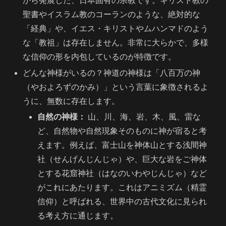
から発展した、日本固有の宗教です。キリスト教の
聖書やイスラム教のコーランのような、絶対的な
「経典」や、イエス・キリストやムハンマドのよう
な「教祖」は存在しません。非常に大らかで、多様
な信仰の形を内包しているのが特徴です。
どんな神様がいるの？神道の神様は「八百万の神
（やおよろずのかみ）」という言葉に象徴されるよ
うに、無数に存在します。
自然の神様：
山、川、海、岩、木、風、雷な
ど、自然物や自然現象そのものに神が宿ると考
えます。例えば、富士山を神体山とする浅間神
社（せんげんじんじゃ）や、巨大な岩をご神体
とする花窟神社（はなのいわやじんじゃ）など
がこれにあたります。これはアニミズム（精霊
信仰）と呼ばれる、世界中の古代文化に見られ
る考え方に通じます。