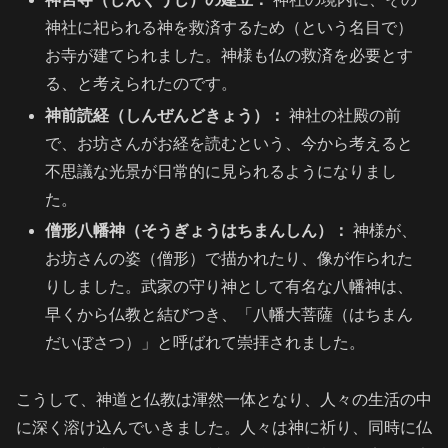
神社に祀られる神を救済するため（という名目で）
お寺が建てられました。神様も仏の救済を必要とす
る、と考えられたのです。
神前読経（しんぜんどきょう）：
神社の社殿の前
で、お坊さんがお経を読むという、今から考えると
不思議な光景が日常的に見られるようになりまし
た。
僧形八幡神（そうぎょうはちまんしん）：
神様が、
お坊さんの姿（僧形）で描かれたり、像が作られた
りしました。武家の守り神として有名な八幡神は、
早くから仏教と結びつき、「八幡大菩薩（はちまん
だいぼさつ）」と呼ばれて崇拝されました。
こうして、神道と仏教は渾然一体となり、人々の生活の中
に深く溶け込んでいきました。人々は神に祈り、同時に仏