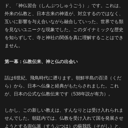
ド、「神仏習合（しんぶつしゅうごう）」です。これは、
外来の仏教と、日本古来の神道が、対立するのではなく、
互いに影響を与え合いながら融合していった、世界でも類
を見ないユニークな現象でした。このダイナミックな歴史
を知らずして、寺と神社の関係を真に理解することはでき
ません。
第一幕：仏教伝来、神と仏の出会い
話は6世紀、飛鳥時代に遡ります。朝鮮半島の百済（くだ
ら）から、日本へ仏像と経典がもたらされました。これ
が、日本の公式な仏教伝来です（538年説が有力）。
しかし、この新しい教えは、すんなりとは受け入れられま
せんでした。朝廷内では、仏教を受け入れて国を発展させ
ようとする崇仏派（すうぶつは）の蘇我氏（そがし）と、