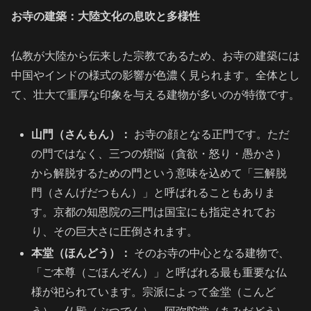
お寺の建築：大陸文化の息吹と多様性
仏教が大陸から伝来した宗教であるため、お寺の建築には
中国やインドの様式の影響が色濃く見られます。全体とし
て、壮大で重厚な印象を与える建物が多いのが特徴です。
山門（さんもん）：
お寺の顔となる正門です。ただ
の門ではなく、三つの煩悩（貪欲・怒り・愚かさ）
から解脱するための門という意味を込めて「三解脱
門（さんげだつもん）」と呼ばれることもありま
す。京都の知恩院の三門は国宝にも指定されてお
り、その巨大さに圧倒されます。
本堂（ほんどう）：
そのお寺の中心となる建物で、
「ご本尊（ごほんぞん）」と呼ばれる最も重要な仏
様が祀られています。宗派によって金堂（こんど