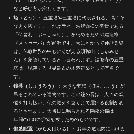
う）、仏殿（ぶつでん）、阿弥陀堂（あみだどう）
など呼び方が変わります。
塔（とう）：
五重塔や三重塔に代表される、高くそ
びえる塔です。これは元々、お釈迦様の遺骨である
「仏舎利（ぶっしゃり）」を納めるための建造物
（ストゥーパ）が起源です。天に向かって伸びる姿
は、仏教世界の中心にそびえる須弥山（しゅみせ
ん）を象徴しているとも言われます。法隆寺の五重
塔は、現存する世界最古の木造建築として有名で
す。
鐘楼（しょうろう）：
大きな梵鐘（ぼんしょう）が
吊るされている建物です。この鐘の音は、人々の煩
悩を打ち払い、仏の教えを遠くまで届ける役割があ
るとされます。大晦日に鳴らされる除夜の鐘は、一
年間の108の煩悩を祓うためのものです。
伽藍配置（がらんはいち）：
お寺の敷地内における