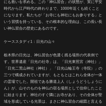
にも救いを求める。この「神仏習合」の状態が、実に平安
時代から江戸時代の終わりまで、1000年近くも続くこと
になります。私たちが「お寺にも神社にもお参りする」と
いう習慣を持っている、その根本的な理由は、この長い長
い神仏習合の歴史にあるのです。
ケーススタディ1：日光の山々
栃木県の日光は、神仏習合が色濃く残る場所の代表例で
す。世界遺産「日光の社寺」は、「日光東照宮（神社）」
「日光二荒山神社（神社）」「日光山輪王寺（寺院）」の
三つで構成されていますが、もともとはこれら全体が一体
の霊場でした。開祖である勝道上人（しょうどうしょうに
ん）が、山そのものを神仏の宿る場所として信仰したこと
に始まります。神社のすぐ隣にお寺があり、その全体が聖
域を形成している光景は、まさに神仏習合の縮図と言える