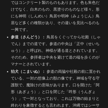
ではコンクリート製のものもあります。色も朱色だ
けでなく、白木のもの、黒塗りのものなど様々。形
にも神明（しんめい）鳥居や明神（みょうじん）鳥
居など多くの種類があり、その違いを見比べるのも
一興です。
参道（さんどう）：
鳥居をくぐってから社殿（しゃ
でん）までの道です。参道の中央は「正中（せいち
ゅう）」と呼ばれ、神様が通る道とされています。
そのため、参拝者は中央を避けて道の端を歩くのが
マナーとされています。
狛犬（こまいぬ）：
参道の両脇や社殿の前に置かれ
ている、一対の想像上の獣の像です。神域を守る守
護獣で、魔除けの意味があります。口を開けた「阿
形（あぎょう）」と口を閉じた「吽形（うんぎょ
う）」で一対となっており、これは万物の始まりと
終わりを象徴するとも言われます。沖縄ではシーサ