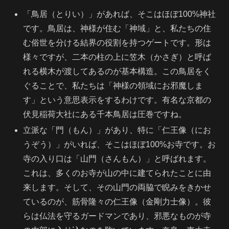
「鳥居（とりい）」があれば、そこはほぼ100%神社
です。鳥居は、神様が住む「神域」と、私たちの住
む俗世を分ける結界の役割を持つゲートです。形は
様々ですが、二本の柱の上に笠木（かさぎ）と呼ば
れる横木が渡してあるのが基本構造。この鳥居をく
ぐることで、私たちは「神様の領域にお邪魔しま
す」という意思表示をするわけです。有名な京都の
伏見稲荷大社にある千本鳥居は圧巻ですね。
立派な「門（もん）」があり、特に「仁王像（にお
うぞう）」がいれば、そこはほぼ100%お寺です。お
寺の入り口は「山門（さんもん）」と呼ばれます。
これは、多くのお寺が山の中に建てられたことに由
来します。そして、その山門の両脇で睨みをきかせ
ているのが、筋骨隆々の仁王像（金剛力士像）。彼
らは仏法を守るガードマンであり、邪悪なものが寺