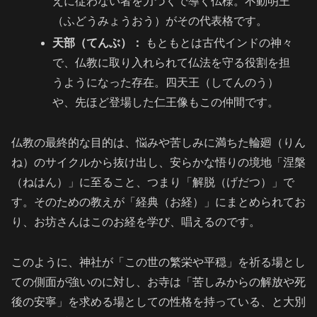
えに従わない者を力づくで導く仏様。不動明王
（ふどうみょうおう）がその代表格です。
天部（てんぶ）：
もともとは古代インドの神々
で、仏教に取り入れられて仏法を守る役割を担
うようになった存在。四天王（してんのう）
や、先ほど登場した仁王像もこの仲間です。
仏教の最終的な目的は、悩みや苦しみに満ちた輪廻（りん
ね）のサイクルから抜け出し、安らかな悟りの境地「涅槃
（ねはん）」に至ること、つまり「解脱（げだつ）」で
す。そのための教えが「経典（お経）」にまとめられてお
り、お坊さんはこのお経を学び、唱えるのです。
このように、神社が「この世の繁栄や平穏」を祈る場とし
ての側面が強いのに対し、お寺は「苦しみからの解放や死
後の安寧」を求める場としての性格を持っている、と大別