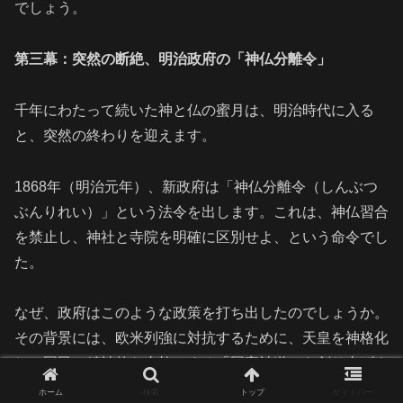
でしょう。
第三幕：突然の断絶、明治政府の「神仏分離令」
千年にわたって続いた神と仏の蜜月は、明治時代に入る
と、突然の終わりを迎えます。
1868年（明治元年）、新政府は「神仏分離令（しんぶつ
ぶんりれい）」という法令を出します。これは、神仏習合
を禁止し、神社と寺院を明確に区別せよ、という命令でし
た。
なぜ、政府はこのような政策を打ち出したのでしょうか。
その背景には、欧米列強に対抗するために、天皇を神格化
し、国民の精神的な支柱とする「国家神道」を創り上げよ
うという狙いがありました。天皇の祖先神を祀る神道を、
ホーム
検索
トップ
サイドバー