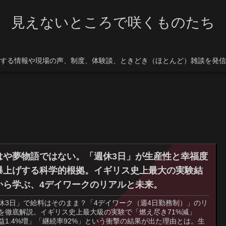
見えないところで咲くものたち
する情報や現場の声、制度、体験談、ときどき（ほとんど）雑談を発信
はや夢物語ではない。「週休3日」が生産性と幸福度
爆上げする科学的根拠。イギリス史上最大の実験結
から学ぶ、4デイワークのリアルと未来。
休3日」で給料はそのまま？「4デイワーク（週4日勤務制）」のリ
を徹底解説。イギリス史上最大級の実験で「燃え尽き71%減」
益1.4%増」「継続率92%」という衝撃の結果が出た理由とは。生