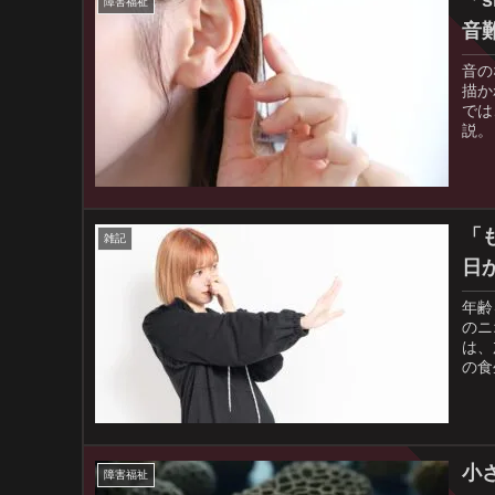
障害福祉
音
音の
描か
では
説。
が直
共感
る可
「
雑記
日
年齢
のニ
は、
の食
ます
衣類
動）
小
障害福祉