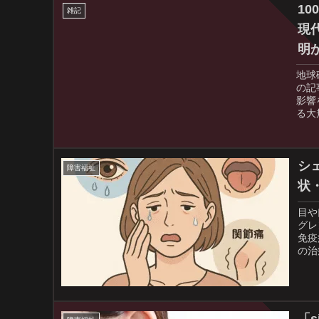
ちろ
1
雑記
現
明
地球
の記
影響
る大
全滅
れは
学的
異常
シ
障害福祉
に迫
状
めの
目や
グレ
免疫
の治
つい
の生
提供
「