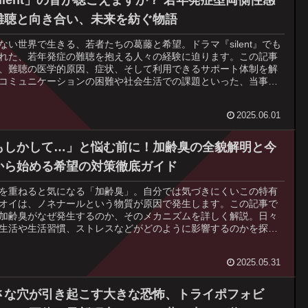
難聴と向き合い、未来を紡ぐ物語
ない世界で生きる、若者たちの葛藤と希望。ドラマ『silent』でも
れた、若年発症の難聴を抱える人々の経験に迫ります。この記事
、難聴の医学的原因、症状、そして利用できるサポート体制を解
コミュニケーションの困難や社会生活での課題といった、当事者
面する感情的・社会的な側面を深く掘り下げます。周囲の理解と
がいかに重要であるか、そして難聴があっても充実した人生を送
2025.06.01
能性についてお伝えします。
もしかして…」と悩む前に！加齢臭の全貌解明と今
から始める希望の対策徹底ガイド
を重ねると気になる「加齢臭」。自分では気づきにくいこの特有
オイは、ノネナールという物質が原因で発生します。この記事で
加齢臭がなぜ発生するのか、そのメカニズムを詳しく解説。日々
生活や生活習慣、ストレスなどがどのように影響するのかを探り
。そして、加齢臭の発生を抑えるための具体的な対策（入浴法、
ケア）や、内側から改善するための予防法（食生活の見直し、運
2025.05.31
を提案し、爽やかな毎日を送るためのヒントを提供します。
さな穴が引き起こす大きな恐怖、トライポフォビ