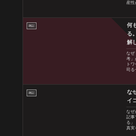
産性
等の
きる
かも
何
雑記
る
解
なぜ
考」
トワ
司る
では
フル
的エ
を理
な
雑記
イ
なぜ
記事
る」
真実
本人