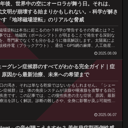
ん、脳科学や数学に興味がある方にもおすすめです。
00年後、世界中の空にオーロラが舞う日。それは、
代文明が崩壊する始まりかもしれない。- 科学が解き
かす「地球磁場逆転」のリアルな脅威
磁場逆転は本当に起こるのか？科学が警告するその脅威とは？こ
事では、地磁気（ポールシフト）が弱まることで発生する深刻な
を、専門家でなくても分かるように徹底解説します。太陽嵐によ
規模停電（ブラックアウト）、通信・GPS網の麻痺、人工衛星の
、そして宇宙放射線の増加による健康被害や生態系への打撃。こ
2025.08.09
陰謀論や終末論ではありません。最新の研究データと過去の地質
証拠に基づき、地磁気逆転のメカニズム、現在の兆候（南大西洋
帯など）、そして私たちが直面する可能性のある未来のシナリオ
ェーグレン症候群のすべてがわかる完全ガイド｜症
ります。現代文明の脆弱性と、地球のダイナミズムを理解するた
・原因から最新治療、未来への希望まで
一助となるはずです。
口の渇き、それは単なる乾燥ではないかもしれません。「シェー
ン症候群」は、体の免疫システムが涙腺や唾液腺を攻撃する自己
疾患です。この記事では、この慢性疾患の主な症状、原因、最新
療法を詳しく解説。診断の難しさや、全身に影響が及ぶ可能性に
ても触れます。組織検査や血液検査などの診断基準、そして日々
活で症状と向き合い、希望を持って過ごすための具体的な情報を
2025.06.07
し、病への理解を深めます。
silent」の音が聴こえますか？ 若年発症型両側性感