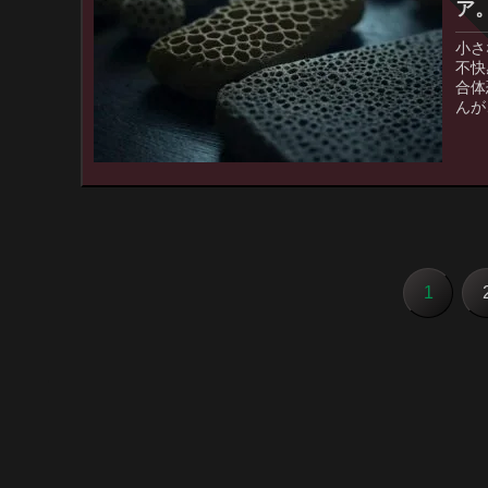
ア
小さ
不快
合体
んが
では
起こ
不思
を解
1