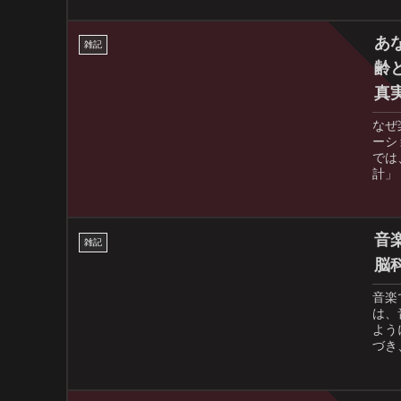
スク
あら
たの
あ
雑記
齢
真
なぜ
ーシ
では
計」
ちの
かを
え、
りま
音
雑記
脳
音楽
は、
よう
づき
律、
す。
楽体