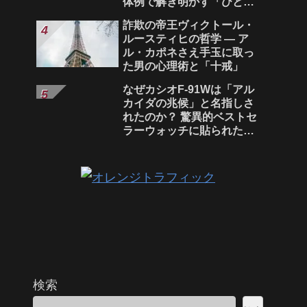
体例で解き明かす「ひとり
の時間」がもたらす本当の
詐欺の帝王ヴィクトール・
価値と、人生を豊かにする
ルースティヒの哲学 ― ア
実践ガイド
ル・カポネさえ手玉に取っ
た男の心理術と「十戒」
なぜカシオF-91Wは「アル
カイダの兆候」と名指しさ
れたのか？ 驚異的ベストセ
ラーウォッチに貼られた、
恐るべきレッテルとその背
景
検索