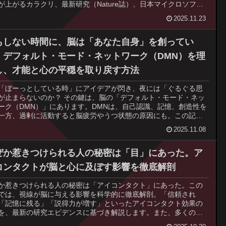
が上がるカラクリ、最新研究（Nature誌）、日本マイクロソフト
導入事例、メリットと「労働凝縮」などの落とし穴まで、信頼で
2025.11.23
エビデンスに基づき網羅。あなたの会社の「当たり前」が変わる
しれない、働き方の未来レポートです。
もしない時間に、脳は「あなた自身」を創ってい
。デフォルト・モード・ネットワーク（DMN）を理
し、才能と心の平穏を取り戻す方法
「ぼーっとしている時」にアイデアが閃き、夜には「ぐるぐる思
が止まらないのか？ その鍵は、脳の「デフォルト・モード・ネッ
ーク（DMN）」にあります。DMNは、自己認識、記憶、創造性を
一方、過剰に活動すると脳疲労やうつ状態の原因にも。この記事
、DMNの基本的な仕組みから、創造性を引き出す方法、マインド
2025.11.08
ネスによる鎮静化、アルツハイマー病との関連まで、最新の科学
ビデンスに基づき徹底解説。あなたの脳の「アイドリング状態」
解し、才能と心の平穏を手に入れるヒントがここにあります。
ぜか惹きつけられる人の秘密は「目」にあった。ア
コンタクトが脳と心に及ぼす影響を徹底解剖
か惹きつけられる人の秘密は「アイコンタクト」にあった。この
では、視線が脳に与える影響を科学的に徹底解剖。「信頼され
「記憶に残る」「説得力が増す」といったアイコンタクト効果の
を、最新の研究エビデンスに基づき解説します。また、多くの日
が抱える「目を見るのが苦手」という悩みや、見すぎることのリ