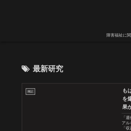
障害福祉に関
最新研究
も
雑記
を
果
「週
アル
「収