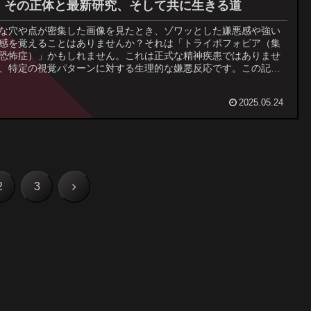
。その正体と最新研究、そして共に生きる道
な穴や点が密集した画像を見たとき、ゾワッとした嫌悪感や強い
感を覚えることはありませんか？それは「トライポフォビア（集
恐怖症）」かもしれません。これは正式な精神疾患ではありませ
、特定の視覚パターンに対する生理的な嫌悪反応です。この記事
、トライポフォビアの具体的な症状、なぜそのような感情が引き
されるのかという原因、そして克服のための対処法を解説。その
2025.05.24
議な感覚の謎に迫り、あなたが抱えるかもしれない不快感の正体
き明かします。
次
2
3
へ