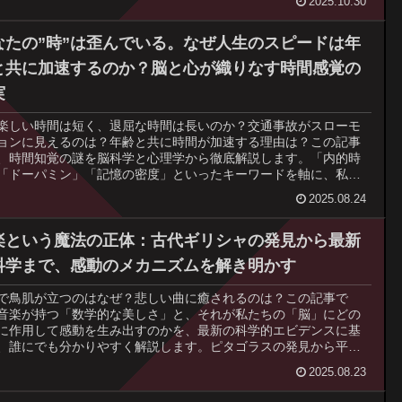
2025.10.30
、文化差についても深く掘り下げます。ビジネスや恋愛、日常の
ゆる場面で使える「科学的に正しい」視線の使い方を学び、あな
コミュニケーション能力をアップデートしましょう。
なたの”時”は歪んでいる。なぜ人生のスピードは年
と共に加速するのか？脳と心が織りなす時間感覚の
実
楽しい時間は短く、退屈な時間は長いのか？交通事故がスローモ
ョンに見えるのは？年齢と共に時間が加速する理由は？この記事
、時間知覚の謎を脳科学と心理学から徹底解説します。「内的時
「ドーパミン」「記憶の密度」といったキーワードを軸に、私た
時間感覚が感情、注意、年齢、身体といかに深く結びついている
2025.08.24
解き明かします。デイヴィッド・イーグルマンらの最新研究も交
あなたの主観的な時間がどのように作られるのか、その真実に迫
す。時間との付き合い方が変わる、知的探求の旅へ。
楽という魔法の正体：古代ギリシャの発見から最新
科学まで、感動のメカニズムを解き明かす
で鳥肌が立つのはなぜ？悲しい曲に癒されるのは？この記事で
音楽が持つ「数学的な美しさ」と、それが私たちの「脳」にどの
に作用して感動を生み出すのかを、最新の科学的エビデンスに基
、誰にでも分かりやすく解説します。ピタゴラスの発見から平均
そしてドーパミンや記憶との関係まで、音楽の謎を解き明かしま
2025.08.23
音楽療法の事例やモーツァルト効果の真実にも迫り、あなたの音
験を根底から変える知的好奇心の旅を提供します。音楽好きはも