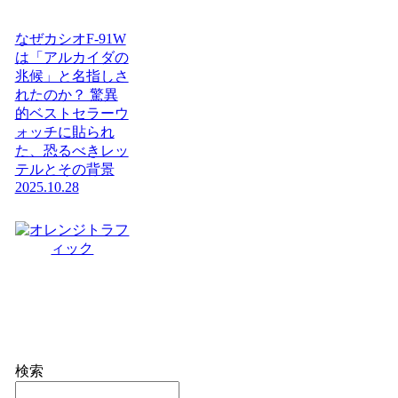
なぜカシオF-91W
は「アルカイダの
兆候」と名指しさ
れたのか？ 驚異
的ベストセラーウ
ォッチに貼られ
た、恐るべきレッ
テルとその背景
2025.10.28
検索