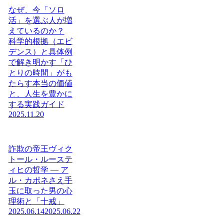
なぜ、今「ソロ
活」を選ぶ人が増
えているのか？
科学的根拠（エビ
デンス）と具体例
で解き明かす「ひ
とりの時間」がも
たらす本当の価値
と、人生を豊かに
する実践ガイド
2025.11.20
詐欺の帝王ヴィク
トール・ルーステ
ィヒの哲学 ― ア
ル・カポネさえ手
玉に取った男の心
理術と「十戒」
2025.06.14
2025.06.22