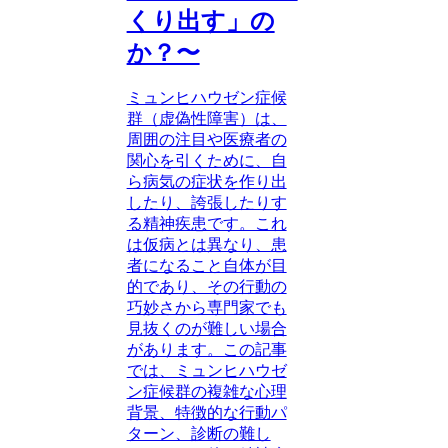
くり出す」の
か？〜
ミュンヒハウゼン症候
群（虚偽性障害）は、
周囲の注目や医療者の
関心を引くために、自
ら病気の症状を作り出
したり、誇張したりす
る精神疾患です。これ
は仮病とは異なり、患
者になること自体が目
的であり、その行動の
巧妙さから専門家でも
見抜くのが難しい場合
があります。この記事
では、ミュンヒハウゼ
ン症候群の複雑な心理
背景、特徴的な行動パ
ターン、診断の難し