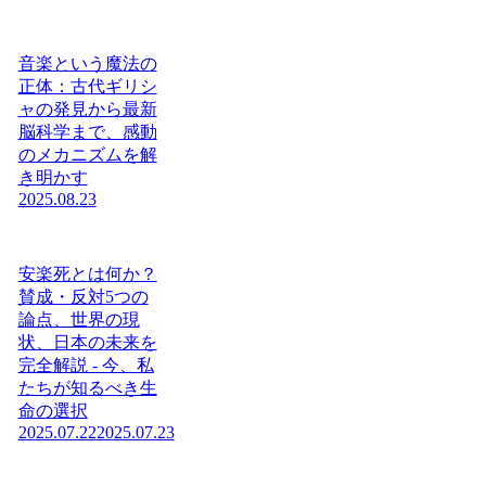
音楽という魔法の
正体：古代ギリシ
ャの発見から最新
脳科学まで、感動
のメカニズムを解
き明かす
2025.08.23
安楽死とは何か？
賛成・反対5つの
論点、世界の現
状、日本の未来を
完全解説 - 今、私
たちが知るべき生
命の選択
2025.07.22
2025.07.23